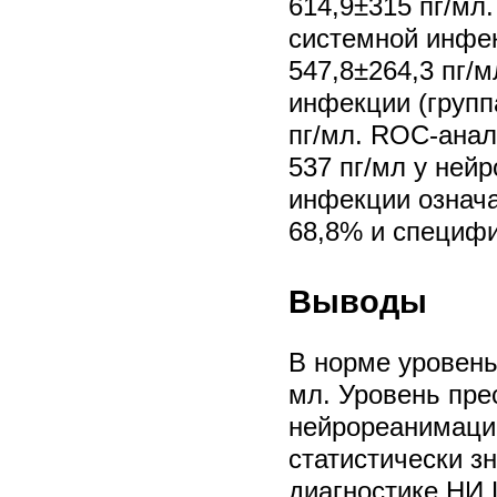
614,9±315 пг/мл
системной инфек
547,8±264,3 пг/
инфекции (групп
пг/мл. ROC-ана
537 пг/мл у ней
инфекции означ
68,8% и специф
Выводы
В норме уровень
мл. Уровень пре
нейрореанимаци
статистически з
диагностике НИ 