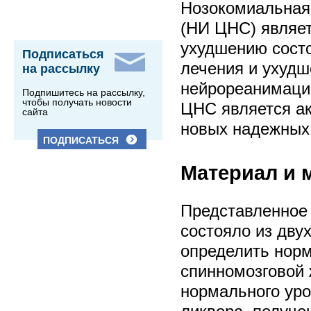
Нозокомиальная
(НИ ЦНС) являе
ухудшению сост
Подписаться
лечения и ухудш
на рассылку
нейрореанимаци
Подпишитесь на рассылку,
чтобы получать новости
ЦНС является ак
сайта
новых надежных
ПОДПИСАТЬСЯ
Материал и 
Представленное
состояло из дву
определить норм
спинномозговой
нормального ур