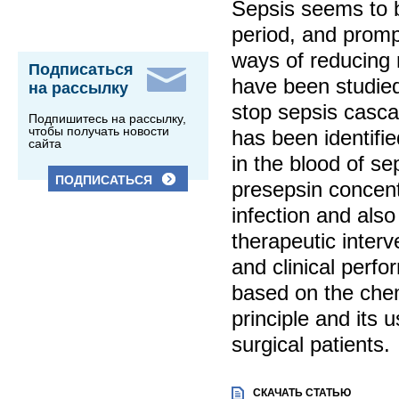
Sepsis seems to 
period, and prompt
ways of reducing m
Подписаться
have been studied 
на рассылку
stop sepsis casca
Подпишитесь на рассылку,
чтобы получать новости
has been identifie
сайта
in the blood of se
ПОДПИСАТЬСЯ
presepsin concentr
infection and also
therapeutic interv
and clinical per
based on the ch
principle and its u
surgical patients.
СКАЧАТЬ СТАТЬЮ