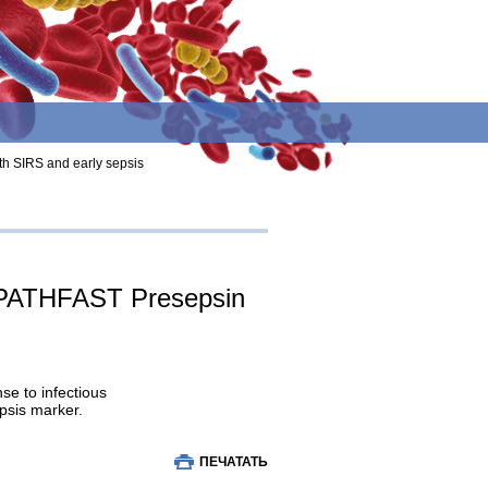
th SIRS and early sepsis
f PATHFAST Presepsin
se to infectious
psis marker.
ПЕЧАТАТЬ